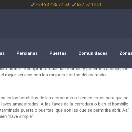
+34 93 436 77 50
627 57 13 51
as
Persianas
Puertas
Comunidades
Zona
res: Puertas blindadas, acorazadas, de paso, comercios, cierres
dura actual. Trabajamos todas las marcas y podemos aconsejarle
 el mejor servicio con los mejores costos del mercado.
ica en los bombillos de las cerraduras o bien en estas para que se
laves amaestradas. A las llaves de la cerradura o bien el bombillo
rminada puerta o puertas, que son las que se permitirá abrir. Así
ien “llave simple“.