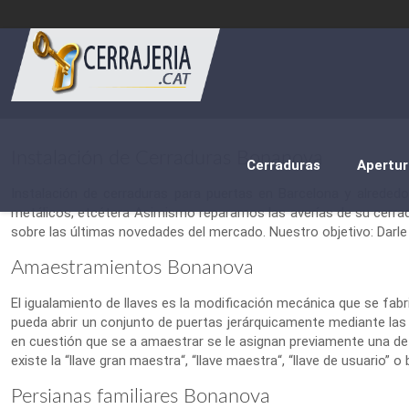
Instalación de Cerraduras Bonanova
Cerraduras
Apertur
Instalación de cerraduras para puertas en Barcelona y alrededo
metálicos, etcétera Asimismo reparamos las averías de su cerra
sobre las últimas novedades del mercado. Nuestro objetivo: Darle
Amaestramientos Bonanova
El igualamiento de llaves es la modificación mecánica que se fabr
pueda abrir un conjunto de puertas jerárquicamente mediante las l
en cuestión que se a amaestrar se le asignan previamente una dete
existe la “llave gran maestra“, “llave maestra“, “llave de usuario” o b
Persianas familiares Bonanova