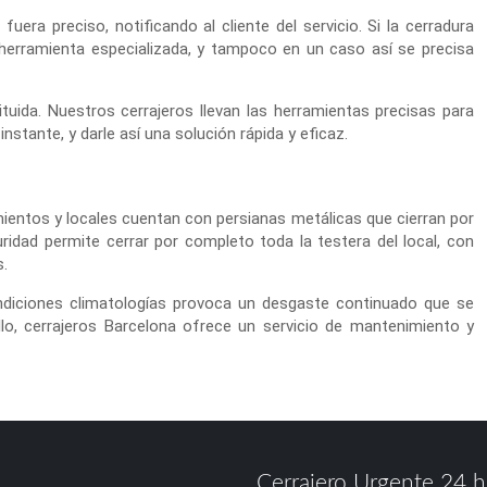
uera preciso, notificando al cliente del servicio. Si la cerradura
r herramienta especializada, y tampoco en un caso así se precisa
tuida. Nuestros cerrajeros llevan las herramientas precisas para
nstante, y darle así una solución rápida y eficaz.
imientos y locales cuentan con persianas metálicas que cierran por
ridad permite cerrar por completo toda la testera del local, con
s.
ondiciones climatologías provoca un desgaste continuado que se
lo, cerrajeros Barcelona ofrece un servicio de mantenimiento y
Cerrajero Urgente 24 h