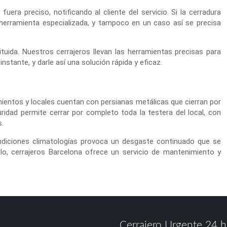
uera preciso, notificando al cliente del servicio. Si la cerradura
r herramienta especializada, y tampoco en un caso así se precisa
tuida. Nuestros cerrajeros llevan las herramientas precisas para
nstante, y darle así una solución rápida y eficaz.
imientos y locales cuentan con persianas metálicas que cierran por
ridad permite cerrar por completo toda la testera del local, con
s.
ondiciones climatologías provoca un desgaste continuado que se
lo, cerrajeros Barcelona ofrece un servicio de mantenimiento y
Cerrajero Urgente 24 h