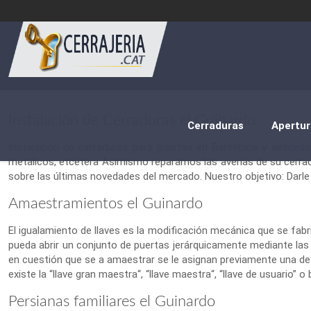
Instalación de Cerraduras el Guinardo
Cerraduras
Apertur
Instalación de cerraduras para puertas en Barcelona y alrededo
metálicos, etcétera Asimismo reparamos las averías de su cerra
sobre las últimas novedades del mercado. Nuestro objetivo: Darle
Amaestramientos el Guinardo
El igualamiento de llaves es la modificación mecánica que se fabr
pueda abrir un conjunto de puertas jerárquicamente mediante las l
en cuestión que se a amaestrar se le asignan previamente una dete
existe la “llave gran maestra“, “llave maestra“, “llave de usuario” o b
Persianas familiares el Guinardo