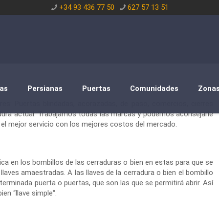
+34 93 436 77 50
627 57 13 51
as
Persianas
Puertas
Comunidades
Zona
res: Puertas blindadas, acorazadas, de paso, comercios, cierres
dura actual. Trabajamos todas las marcas y podemos aconsejarle
 el mejor servicio con los mejores costos del mercado.
ica en los bombillos de las cerraduras o bien en estas para que se
laves amaestradas. A las llaves de la cerradura o bien el bombillo
rminada puerta o puertas, que son las que se permitirá abrir. Así
ien “llave simple“.