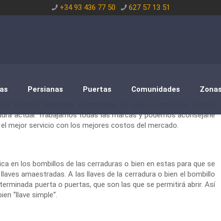
+34 93 436 77 50
627 57 13 51
as
Persianas
Puertas
Comunidades
Zona
res: Puertas blindadas, acorazadas, de paso, comercios, cierres
dura actual. Trabajamos todas las marcas y podemos aconsejarle
 el mejor servicio con los mejores costos del mercado.
ica en los bombillos de las cerraduras o bien en estas para que se
laves amaestradas. A las llaves de la cerradura o bien el bombillo
rminada puerta o puertas, que son las que se permitirá abrir. Así
ien “llave simple“.