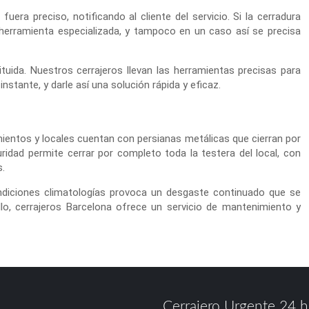
uera preciso, notificando al cliente del servicio. Si la cerradura
r herramienta especializada, y tampoco en un caso así se precisa
tuida. Nuestros cerrajeros llevan las herramientas precisas para
nstante, y darle así una solución rápida y eficaz.
imientos y locales cuentan con persianas metálicas que cierran por
ridad permite cerrar por completo toda la testera del local, con
s.
ondiciones climatologías provoca un desgaste continuado que se
lo, cerrajeros Barcelona ofrece un servicio de mantenimiento y
Cerrajero Urgente 24 h