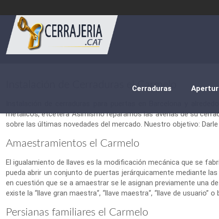
Instalación de Cerraduras el Carmelo
Cerraduras
Apertur
Instalación de cerraduras para puertas en Barcelona y alrededo
metálicos, etcétera Asimismo reparamos las averías de su cerra
sobre las últimas novedades del mercado. Nuestro objetivo: Darle
Amaestramientos el Carmelo
El igualamiento de llaves es la modificación mecánica que se fabr
pueda abrir un conjunto de puertas jerárquicamente mediante las l
en cuestión que se a amaestrar se le asignan previamente una dete
existe la “llave gran maestra“, “llave maestra“, “llave de usuario” o b
Persianas familiares el Carmelo